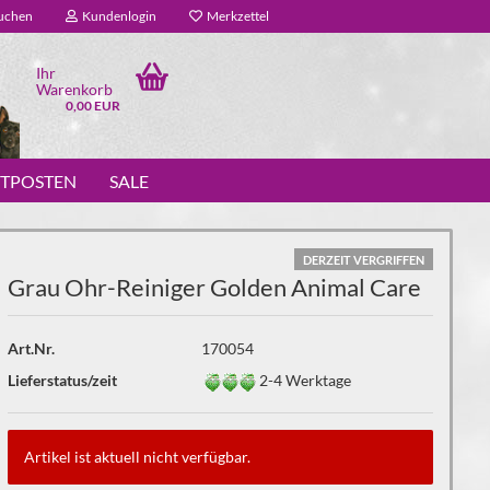
uchen
Kundenlogin
Merkzettel
Ihr
Warenkorb
0,00 EUR
STPOSTEN
SALE
DERZEIT VERGRIFFEN
Grau Ohr-Reiniger Golden Animal Care
Art.Nr.
170054
Lieferstatus/zeit
2-4 Werktage
Artikel ist aktuell nicht verfügbar.