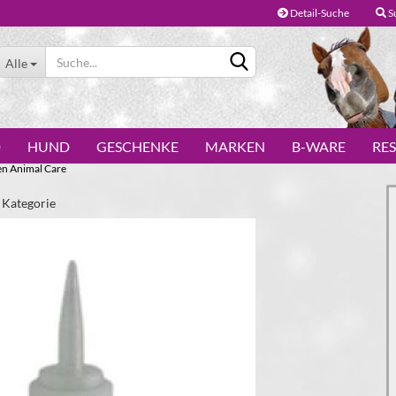
Detail-Suche
S
Alle
D
HUND
GESCHENKE
MARKEN
B-WARE
RE
en Animal Care
r Kategorie
Konto erstellen
Passwort vergessen?