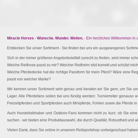
Miracle Horses - Wünsche. Wunder. Welten.
- Ein herzliches Willkommen in
Entdecken Sie unser Sortiment - Sie finden bei uns ein ausgewogenes Sortimen
Sich in der immer größeren Angebotsvielfalt zurecht zu finden, wird immer schw
Welche Reithose passt zu mir? Welcher Reithelm sitzt korrekt und schützt mich 
Welche Pferdedecke hat die richtige Passform für mein Pferd? Wäre eine Reg
passt von welcher Marke?
Wir kennen unser Sortiment sehr genau und beraten wir Sie gern, um Sie und 
Lager. Alle Pferdefans sollen bei uns fündig werden: Turnierreiter genauso wi
Freizeitpferden und Sportpferden auch Minipferde, Fohlen sowie die Pferde in
Auch Hundeliebhaber und Outdoor-Fans kommen nicht zu kurz: ob Sie eine O
suchen - wir bieten eine Produktauswahl, die durch Qualität, Robustheit und a
Vielen Dank, dass Sie online in unserem Reitsportshop vorbeigeschaut haben