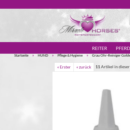
REITER
PFER
»
»
»
Startseite
HUND
Pflege & Hygiene
Grau Ohr-Reiniger Gold
11
Artikel in diese
« Erster
« zurück