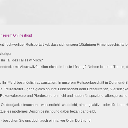
 unserem Onlineshop!
t hochwertiger Reitsportartikel, dass sich unserer 10jährigen Firmengeschichte be
ieriger:
im Fall des Falles wirklich?
endecke mit Abschwitzfunktion nicht die beste Lösung? Nehme ich eine Trense, d
Ihr Pferd bestmöglich auszustatten. In unserem Reitsportgeschäft in Dortmund-Br
e Freizeitreiter - ganz gleich ob Ihre Leidenschaft dem Dressurreiten, Vielseitigk
 Rekonvaleszenz und Pferdesenioren nicht und haben für spezielle, altersgerechte 
utdoorjacke brauchen - wasserdicht, winddicht, atmungsaktiv - oder für Ihren
ktuelles modernes Design besticht und dabei bezahlbar bleibt.
 - besuchen Sie uns doch auch einmal vor Ort in Dortmund!