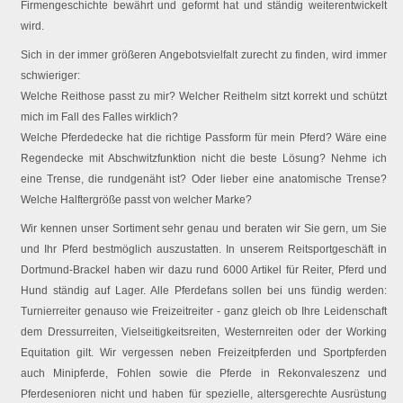
Firmengeschichte bewährt und geformt hat und ständig weiterentwickelt
wird.
Sich in der immer größeren Angebotsvielfalt zurecht zu finden, wird immer
schwieriger:
Welche Reithose passt zu mir? Welcher Reithelm sitzt korrekt und schützt
mich im Fall des Falles wirklich?
Welche Pferdedecke hat die richtige Passform für mein Pferd? Wäre eine
Regendecke mit Abschwitzfunktion nicht die beste Lösung? Nehme ich
eine Trense, die rundgenäht ist? Oder lieber eine anatomische Trense?
Welche Halftergröße passt von welcher Marke?
Wir kennen unser Sortiment sehr genau und beraten wir Sie gern, um Sie
und Ihr Pferd bestmöglich auszustatten. In unserem Reitsportgeschäft in
Dortmund-Brackel haben wir dazu rund 6000 Artikel für Reiter, Pferd und
Hund ständig auf Lager. Alle Pferdefans sollen bei uns fündig werden:
Turnierreiter genauso wie Freizeitreiter - ganz gleich ob Ihre Leidenschaft
dem Dressurreiten, Vielseitigkeitsreiten, Westernreiten oder der Working
Equitation gilt. Wir vergessen neben Freizeitpferden und Sportpferden
auch Minipferde, Fohlen sowie die Pferde in Rekonvaleszenz und
Pferdesenioren nicht und haben für spezielle, altersgerechte Ausrüstung