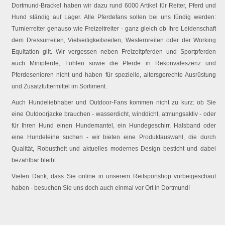
Dortmund-Brackel haben wir dazu rund 6000 Artikel für Reiter, Pferd und
Hund ständig auf Lager. Alle Pferdefans sollen bei uns fündig werden:
Turnierreiter genauso wie Freizeitreiter - ganz gleich ob Ihre Leidenschaft
dem Dressurreiten, Vielseitigkeitsreiten, Westernreiten oder der Working
Equitation gilt. Wir vergessen neben Freizeitpferden und Sportpferden
auch Minipferde, Fohlen sowie die Pferde in Rekonvaleszenz und
Pferdesenioren nicht und haben für spezielle, altersgerechte Ausrüstung
und Zusatzfuttermittel im Sortiment.
Auch Hundeliebhaber und Outdoor-Fans kommen nicht zu kurz: ob Sie
eine Outdoorjacke brauchen - wasserdicht, winddicht, atmungsaktiv - oder
für Ihren Hund einen Hundemantel, ein Hundegeschirr, Halsband oder
eine Hundeleine suchen - wir bieten eine Produktauswahl, die durch
Qualität, Robustheit und aktuelles modernes Design besticht und dabei
bezahlbar bleibt.
Vielen Dank, dass Sie online in unserem Reitsportshop vorbeigeschaut
haben - besuchen Sie uns doch auch einmal vor Ort in Dortmund!