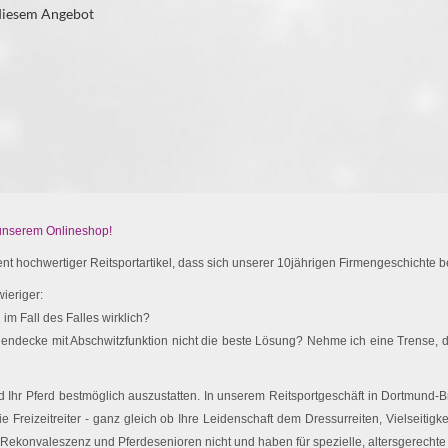
 diesem Angebot
 unserem Onlineshop!
t hochwertiger Reitsportartikel, dass sich unserer 10jährigen Firmengeschichte be
ieriger:
im Fall des Falles wirklich?
endecke mit Abschwitzfunktion nicht die beste Lösung? Nehme ich eine Trense, d
Ihr Pferd bestmöglich auszustatten. In unserem Reitsportgeschäft in Dortmund-Br
e Freizeitreiter - ganz gleich ob Ihre Leidenschaft dem Dressurreiten, Vielseitigk
 Rekonvaleszenz und Pferdesenioren nicht und haben für spezielle, altersgerechte 