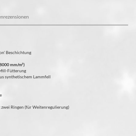
nrezensionen
lon' Beschichtung
> 8000 mm/m²)
fill-Fütterung
us synthetischem Lammfell
re
 zwei Ringen (für Weitenregulierung)