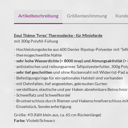
Artikelbeschreibung
Größenbestimmung
Kunde
Equi Thème 'Tyrex' Thermodecke - für Minipferde
mit 300g Polyfill-Füllung
- Hochleistungsdecke aus 600 Denier Ripstop-Polyester mit 'Tef
- thermogechweißte Nähte
- sehr hohe Wasserdichte (> 8000 mvp) und Atmungsaktivität (
- antistatisches und reibungsarmes Taftpolyesterfutter, 300g Poly
-
sehr tief geschnitten
und ohne Rückennaht mit Widerrist-Pad a
- Befestigungsringe für ein optionales Halsteil sind vorhanden
- mit Dehnfalten, tief angesetzten, gekreuzten Gurten
- verstellbare, elastische und per Haken abnehmbare Beinschnü
- Schweiflatz und Schweifkordel
- Brustverschluss durch Riemen und Hakenschnellverschluss mit
- Einzelstück, Sonderanfertigung
Größe: 4'0 (fällt klein aus, ca. 65 cm Rückenlänge)
Farbe:
Violett/Schwarz