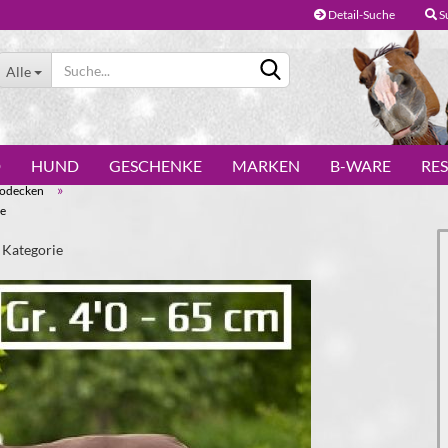
Detail-Suche
S
Alle
D
HUND
GESCHENKE
MARKEN
B-WARE
RE
»
odecken
ie
r Kategorie
Konto erstellen
Passwort vergessen?