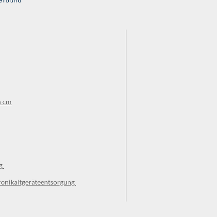
n cm
g
ronikaltgeräteentsorgung