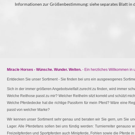
Informationen zur Größenbestimmung: siehe separates Blatt in
Miracle Horses - Wünsche. Wunder. Welten.
- Ein herzliches Willkommen in
Entdecken Sie unser Sortiment - Sie finden bei uns ein ausgewogenes Sortimen
Sich in der immer größeren Angebotsvielfalt zurecht zu finden, wird immer schw
Welche Reithose passt zu mir? Welcher Reithelm sitzt korrekt und schützt mich 
Welche Pferdedecke hat die richtige Passform für mein Pferd? Wäre eine Reg
passt von welcher Marke?
Wir kennen unser Sortiment sehr genau und beraten wir Sie gern, um Sie und 
Lager. Alle Pferdefans sollen bei uns fündig werden: Turnierreiter genauso wi
Freizeitpferden und Sportpferden auch Minipferde, Fohlen sowie die Pferde in