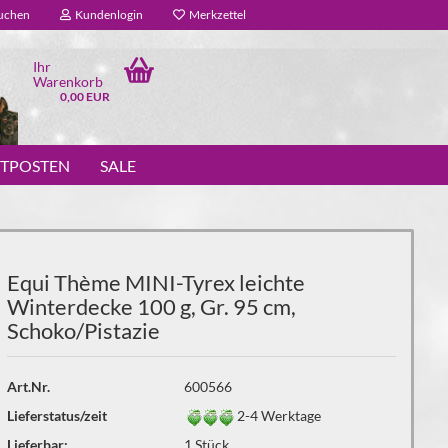
uchen
Kundenlogin
Merkzettel
Ihr
Warenkorb
0,00 EUR
STPOSTEN
SALE
Equi Thème MINI-Tyrex leichte
Winterdecke 100 g, Gr. 95 cm,
Schoko/Pistazie
Art.Nr.
600566
Lieferstatus/zeit
2-4 Werktage
Lieferbar:
1
Stück