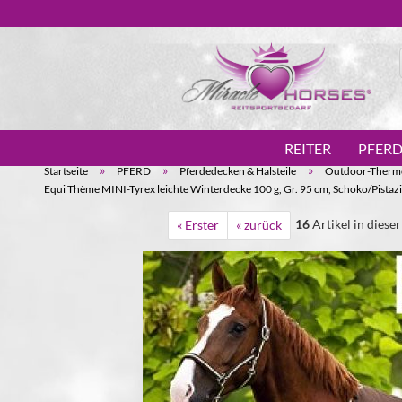
REITER
PFER
»
»
»
Startseite
PFERD
Pferdedecken & Halsteile
Outdoor-Therm
Equi Thème MINI-Tyrex leichte Winterdecke 100 g, Gr. 95 cm, Schoko/Pistaz
16
Artikel in diese
« Erster
« zurück