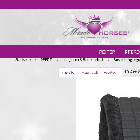
REITER
PFER
»
»
»
Startseite
PFERD
Longieren & Bodenarbeit
Busse Longiergu
10
Artik
« Erster
« zurück
weiter »