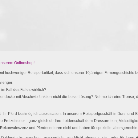
 unserem Onlineshop!
t hochwertiger Reitsportartikel, dass sich unserer 10jährigen Firmengeschichte be
ieriger:
im Fall des Falles wirklich?
endecke mit Abschwitzfunktion nicht die beste Lösung? Nehme ich eine Trense, d
Ihr Pferd bestmöglich auszustatten. In unserem Reitsportgeschäft in Dortmund-Br
e Freizeitreiter - ganz gleich ob Ihre Leidenschaft dem Dressurreiten, Vielseitigk
 Rekonvaleszenz und Pferdesenioren nicht und haben für spezielle, altersgerechte 
utdoorjacke brauchen - wasserdicht, winddicht, atmungsaktiv - oder für Ihren