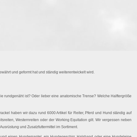
währt und geformt hat und ständig weiterentwickelt wird.
ie rundgenäht ist? Oder lieber eine anatomische Trense? Welche Halftergröße
ackel haben wir dazu rund 6000 Artikel für Reiter, Pferd und Hund ständig auf
eitsreiten, Westernreiten oder der Working Equitation gilt. Wir vergessen neben
Ausrüstung und Zusatzfuttermittel im Sortiment.
 Hund einen Hundemantel, ein Hundegeschirr, Halsband oder eine Hundeleine