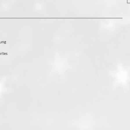
pung
urtes