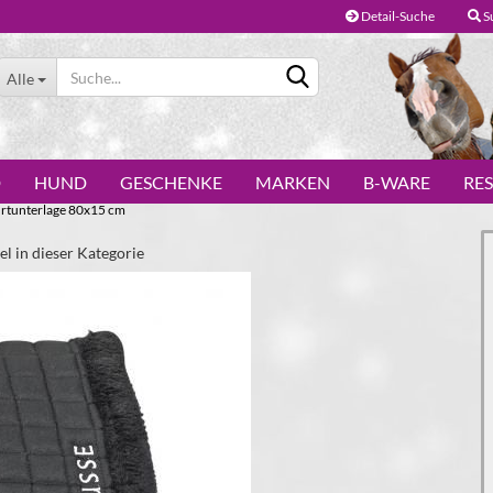
Detail-Suche
S
Alle
D
HUND
GESCHENKE
MARKEN
B-WARE
RE
rtunterlage 80x15 cm
el in dieser Kategorie
Konto erstellen
Passwort vergessen?