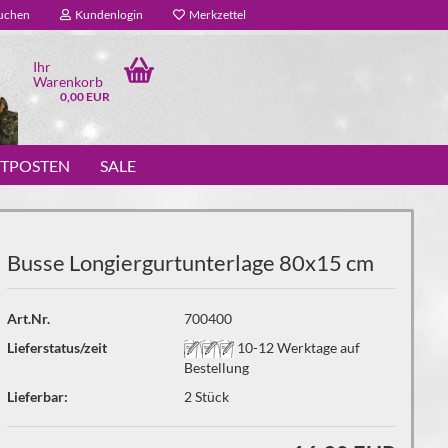
uchen
Kundenlogin
Merkzettel
Ihr
Warenkorb
0,00 EUR
STPOSTEN
SALE
Busse Longiergurtunterlage 80x15 cm
Art.Nr.
700400
Lieferstatus/zeit
10-12 Werktage auf
Bestellung
Lieferbar:
2
Stück