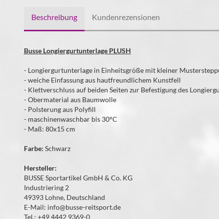
Beschreibung
Kundenrezensionen
Busse Longiergurtunterlage PLUSH
- Longiergurtunterlage in Einheitsgröße mit kleiner Musterstep
- weiche Einfassung aus hautfreundlichem Kunstfell
- Klettverschluss auf beiden Seiten zur Befestigung des Longierg
- Obermaterial aus Baumwolle
- Polsterung aus Polyfill
- maschinenwaschbar bis 30°C
- Maß: 80x15 cm
Farbe:
Schwarz
Hersteller:
BUSSE Sportartikel GmbH & Co. KG
Industriering 2
49393 Lohne, Deutschland
E-Mail: info@busse-reitsport.de
Tel.: +49 4442 9369-0