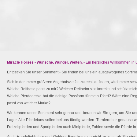
Miracle Horses - Wünsche. Wunder. Welten.
- Ein herzliches Willkommen in
Entdecken Sie unser Sortiment - Sie finden bei uns ein ausgewogenes Sortimen
Sich in der immer größeren Angebotsvielfalt zurecht zu finden, wird immer schw
Welche Reithose passt zu mir? Welcher Reithelm sitzt korrekt und schützt mich 
Welche Pferdedecke hat die richtige Passform für mein Pferd? Wäre eine Reg
passt von welcher Marke?
Wir kennen unser Sortiment sehr genau und beraten wir Sie gern, um Sie und 
Lager. Alle Pferdefans sollen bei uns fündig werden: Turnierreiter genauso wi
Freizeitpferden und Sportpferden auch Minipferde, Fohlen sowie die Pferde in
Auch Hundeliebhaber und Outdoor-Fans kommen nicht zu kurz: ob Sie eine O