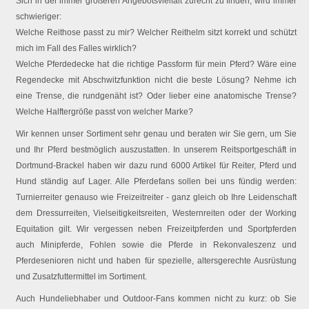
Sich in der immer größeren Angebotsvielfalt zurecht zu finden, wird immer
schwieriger:
Welche Reithose passt zu mir? Welcher Reithelm sitzt korrekt und schützt
mich im Fall des Falles wirklich?
Welche Pferdedecke hat die richtige Passform für mein Pferd? Wäre eine
Regendecke mit Abschwitzfunktion nicht die beste Lösung? Nehme ich
eine Trense, die rundgenäht ist? Oder lieber eine anatomische Trense?
Welche Halftergröße passt von welcher Marke?
Wir kennen unser Sortiment sehr genau und beraten wir Sie gern, um Sie
und Ihr Pferd bestmöglich auszustatten. In unserem Reitsportgeschäft in
Dortmund-Brackel haben wir dazu rund 6000 Artikel für Reiter, Pferd und
Hund ständig auf Lager. Alle Pferdefans sollen bei uns fündig werden:
Turnierreiter genauso wie Freizeitreiter - ganz gleich ob Ihre Leidenschaft
dem Dressurreiten, Vielseitigkeitsreiten, Westernreiten oder der Working
Equitation gilt. Wir vergessen neben Freizeitpferden und Sportpferden
auch Minipferde, Fohlen sowie die Pferde in Rekonvaleszenz und
Pferdesenioren nicht und haben für spezielle, altersgerechte Ausrüstung
und Zusatzfuttermittel im Sortiment.
Auch Hundeliebhaber und Outdoor-Fans kommen nicht zu kurz: ob Sie