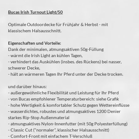
Bucas Irish Turnout Light/50
Optimale Outdoordecke für Frühjahr & Herbst - mit
klassischem Halsausschnitt.
Eigenschaften und Vorteile:
Dank der minimalen, atmungsaktiven 50g-Füllung
- wärmt die Irish Light an kühlen Tagen,
- verhindert das Auskühlen (insbes. des Rückens) bei nasser,
schwerer Decke,
- hält an wärmeren Tagen Ihr Pferd unter der Decke trocken.
und darüber hinaus:
- außergewöhnliche Flexibilität und Leistung für Ihr Pferd
- von Bucas empfohlener Temperaturbereich: siehe Grafik
- hohe Wertigkeit & komfortabler Schutz gegen Wettereinflüsse
- wasserdichtes, robustes und atmungsaktives 1200 Denier
starkes Rip-Stop Außenmaterial
- atmungsaktives Nylon-Innenfutter (mit 50g Polyesterfüllung)
- Classic Cut ("normaler", klassischer Halsausschnitt)
- Comfort-Front mit einfachem T-Verschluß