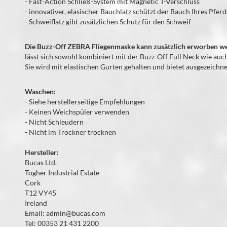
- Fast-Action Schließ-System mit Magnetic T-Verschluss
- innovativer, elasischer Bauchlatz schützt den Bauch Ihres Pferd
- Schweiflatz gibt zusätzlichen Schutz für den Schweif
Die Buzz-Off ZEBRA Fliegenmaske kann zusätzlich erworben w
lässt sich sowohl kombiniert mit der Buzz-Off Full Neck wie auc
Sie wird mit elastischen Gurten gehalten und bietet ausgezeichne
Waschen:
- Siehe herstellerseitige Empfehlungen
- Keinen Weichspüler verwenden
- Nicht Schleudern
- Nicht im Trockner trocknen
Hersteller:
Bucas Ltd.
Togher Industrial Estate
Cork
T12 VY45
Ireland
Email: admin@bucas.com
Tel: 00353 21 431 2200