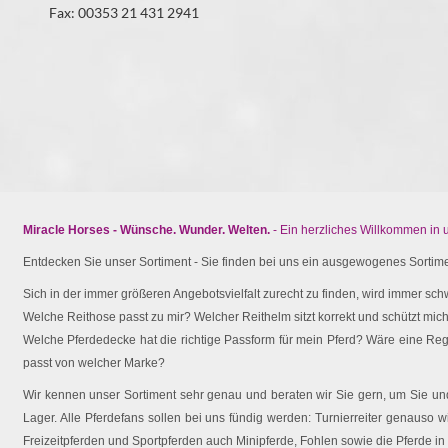
Fax: 00353 21 431 2941
Miracle Horses - Wünsche. Wunder. Welten.
- Ein herzliches Willkommen in
Entdecken Sie unser Sortiment - Sie finden bei uns ein ausgewogenes Sortimen
Sich in der immer größeren Angebotsvielfalt zurecht zu finden, wird immer schw
Welche Reithose passt zu mir? Welcher Reithelm sitzt korrekt und schützt mich 
Welche Pferdedecke hat die richtige Passform für mein Pferd? Wäre eine Reg
passt von welcher Marke?
Wir kennen unser Sortiment sehr genau und beraten wir Sie gern, um Sie und 
Lager. Alle Pferdefans sollen bei uns fündig werden: Turnierreiter genauso wi
Freizeitpferden und Sportpferden auch Minipferde, Fohlen sowie die Pferde in