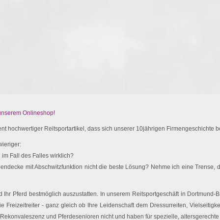
 unserem Onlineshop!
t hochwertiger Reitsportartikel, dass sich unserer 10jährigen Firmengeschichte be
ieriger:
im Fall des Falles wirklich?
endecke mit Abschwitzfunktion nicht die beste Lösung? Nehme ich eine Trense, d
Ihr Pferd bestmöglich auszustatten. In unserem Reitsportgeschäft in Dortmund-Br
e Freizeitreiter - ganz gleich ob Ihre Leidenschaft dem Dressurreiten, Vielseitigk
 Rekonvaleszenz und Pferdesenioren nicht und haben für spezielle, altersgerechte 