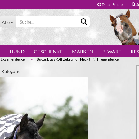
Detail-Suche
S
Alle
D
HUND
GESCHENKE
MARKEN
B-WARE
RE
»
& Ekzemerdecken
Bucas Buzz-Off Zebra Full Neck (FN) Fliegendecke
r Kategorie
Konto erstellen
Passwort vergessen?