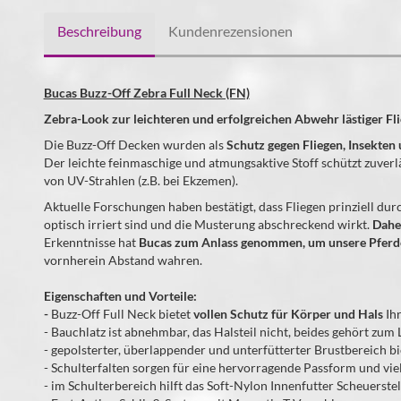
Beschreibung
Kundenrezensionen
Bucas Buzz-Off Zebra Full Neck (FN)
Zebra-Look zur leichteren und erfolgreichen Abwehr lästiger Fl
Die Buzz-Off Decken wurden als
Schutz gegen Fliegen, Insekten
Der leichte feinmaschige und atmungsaktive Stoff schützt zuverl
von UV-Strahlen (z.B. bei Ekzemen).
Aktuelle Forschungen haben bestätigt, dass Fliegen prinziell dur
optisch irriert sind und die Musterung abschreckend wirkt.
Daher
Erkenntnisse hat
Bucas zum Anlass genommen, um unsere Pferde 
vornherein Abstand wahren.
Eigenschaften und Vorteile:
-
Buzz-Off Full Neck bietet
vollen Schutz für Körper und Hals
Ihr
- Bauchlatz ist abnehmbar, das Halsteil nicht, beides gehört zum
- gepolsterter, überlappender und unterfütterter Brustbereich 
- Schulterfalten sorgen für eine hervorragende Passform und vi
- im Schulterbereich hilft das Soft-Nylon Innenfutter Scheuerste