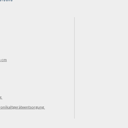
n cm
g
ronikaltgeräteentsorgung