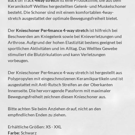
Back on Track
4way stretch
ist eine Produktlinie, die aus dem
Keramikstoff Welltex hergestellten Gelenk- und Muskelschoner
besteht. Die Schoner sind mit einem komfortablen 4way-
stretch ausgestattet der optimale Bewegungsfreiheit bietet.
Der
Knieschoner Per4mance 4-way stretch
ist hilfreich bei
Beschwerden am Kniegelenk sowie bei Knieverletzungen und
Arthrose. Aufgrund der hohen Elastizität bestens geeignet bei
sportlichen Aktivitäten und im Alltag. Das Welltex Gewebe
stimuliert die Blutzirkulation und kann Verletzungen
vorbeugen.
Der Knieschoner Per4mance 4-way stretch ist hergestellt aus
Polypropylen mit eingeschmolzenen Keramikpartikeln und ist
ausgestattet mit Anti-Rutsch Streifen an der Oberkanten
Innenseite. Die hervorragende Passform mit maximaler
Bewegungsfreiheit zeichnen diesen Knieschoner aus.
Bitte achten Sie beim Anziehen drauf, nicht an den
empfindlichen Enden zu ziehen.
Erhältliche Größen: XS - XXL
Farbe:
Schwarz