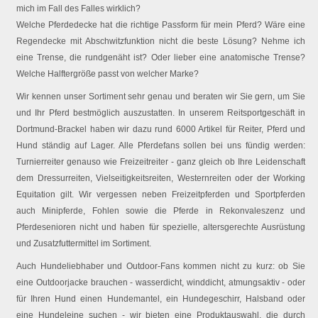
mich im Fall des Falles wirklich?
Welche Pferdedecke hat die richtige Passform für mein Pferd? Wäre eine
Regendecke mit Abschwitzfunktion nicht die beste Lösung? Nehme ich
eine Trense, die rundgenäht ist? Oder lieber eine anatomische Trense?
Welche Halftergröße passt von welcher Marke?
Wir kennen unser Sortiment sehr genau und beraten wir Sie gern, um Sie
und Ihr Pferd bestmöglich auszustatten. In unserem Reitsportgeschäft in
Dortmund-Brackel haben wir dazu rund 6000 Artikel für Reiter, Pferd und
Hund ständig auf Lager. Alle Pferdefans sollen bei uns fündig werden:
Turnierreiter genauso wie Freizeitreiter - ganz gleich ob Ihre Leidenschaft
dem Dressurreiten, Vielseitigkeitsreiten, Westernreiten oder der Working
Equitation gilt. Wir vergessen neben Freizeitpferden und Sportpferden
auch Minipferde, Fohlen sowie die Pferde in Rekonvaleszenz und
Pferdesenioren nicht und haben für spezielle, altersgerechte Ausrüstung
und Zusatzfuttermittel im Sortiment.
Auch Hundeliebhaber und Outdoor-Fans kommen nicht zu kurz: ob Sie
eine Outdoorjacke brauchen - wasserdicht, winddicht, atmungsaktiv - oder
für Ihren Hund einen Hundemantel, ein Hundegeschirr, Halsband oder
eine Hundeleine suchen - wir bieten eine Produktauswahl, die durch