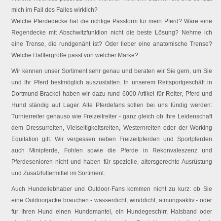
mich im Fall des Falles wirklich?
Welche Pferdedecke hat die richtige Passform für mein Pferd? Wäre eine
Regendecke mit Abschwitzfunktion nicht die beste Lösung? Nehme ich
eine Trense, die rundgenäht ist? Oder lieber eine anatomische Trense?
Welche Halftergröße passt von welcher Marke?
Wir kennen unser Sortiment sehr genau und beraten wir Sie gern, um Sie
und Ihr Pferd bestmöglich auszustatten. In unserem Reitsportgeschäft in
Dortmund-Brackel haben wir dazu rund 6000 Artikel für Reiter, Pferd und
Hund ständig auf Lager. Alle Pferdefans sollen bei uns fündig werden:
Turnierreiter genauso wie Freizeitreiter - ganz gleich ob Ihre Leidenschaft
dem Dressurreiten, Vielseitigkeitsreiten, Westernreiten oder der Working
Equitation gilt. Wir vergessen neben Freizeitpferden und Sportpferden
auch Minipferde, Fohlen sowie die Pferde in Rekonvaleszenz und
Pferdesenioren nicht und haben für spezielle, altersgerechte Ausrüstung
und Zusatzfuttermittel im Sortiment.
Auch Hundeliebhaber und Outdoor-Fans kommen nicht zu kurz: ob Sie
eine Outdoorjacke brauchen - wasserdicht, winddicht, atmungsaktiv - oder
für Ihren Hund einen Hundemantel, ein Hundegeschirr, Halsband oder