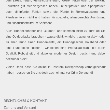
dem Dressurreiten, Vielseitigkeitsreiten, Westernreiten oder der Working
Equitation gilt. Wir vergessen neben Freizeitpferden und Sportpferden
auch Minipferde, Fohlen sowie die Pferde in Rekonvaleszenz und
Pferdesenioren nicht und haben für spezielle, altersgerechte Ausrüstung
und Zusatzfuttermittel im Sortiment.
Auch Hundeliebhaber und Outdoor-Fans kommen nicht zu kurz: ob Sie
eine Outdoorjacke brauchen - wasserdicht, winddicht, atmungsaktiv - oder
für Ihren Hund einen Hundemantel, ein Hundegeschirr, Halsband oder
eine Hundeleine suchen - wir bieten eine Produktauswahl, die durch
Qualität, Robustheit und aktuelles modernes Design besticht und dabei
bezahlbar bleibt.
Vielen Dank, dass Sie online in unserem Reitsportshop vorbeigeschaut
haben - besuchen Sie uns doch auch einmal vor Ort in Dortmund!
RECHTLICHES & KONTAKT
Zahlung und Versand