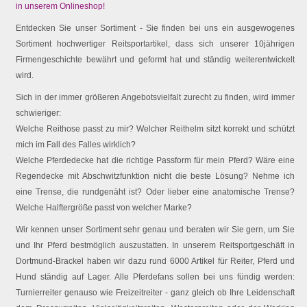
in unserem Onlineshop!
Entdecken Sie unser Sortiment - Sie finden bei uns ein ausgewogenes
Sortiment hochwertiger Reitsportartikel, dass sich unserer 10jährigen
Firmengeschichte bewährt und geformt hat und ständig weiterentwickelt
wird.
Sich in der immer größeren Angebotsvielfalt zurecht zu finden, wird immer
schwieriger:
Welche Reithose passt zu mir? Welcher Reithelm sitzt korrekt und schützt
mich im Fall des Falles wirklich?
Welche Pferdedecke hat die richtige Passform für mein Pferd? Wäre eine
Regendecke mit Abschwitzfunktion nicht die beste Lösung? Nehme ich
eine Trense, die rundgenäht ist? Oder lieber eine anatomische Trense?
Welche Halftergröße passt von welcher Marke?
Wir kennen unser Sortiment sehr genau und beraten wir Sie gern, um Sie
und Ihr Pferd bestmöglich auszustatten. In unserem Reitsportgeschäft in
Dortmund-Brackel haben wir dazu rund 6000 Artikel für Reiter, Pferd und
Hund ständig auf Lager. Alle Pferdefans sollen bei uns fündig werden:
Turnierreiter genauso wie Freizeitreiter - ganz gleich ob Ihre Leidenschaft