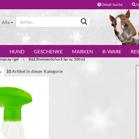
Detail-Suche
S
Alle
D
HUND
GESCHENKE
MARKEN
B-WARE
RE
»
nspray /-gel
B&E BremsenSchock Spray, 500 ml
10
Artikel in dieser Kategorie
»
Konto erstellen
Passwort vergessen?