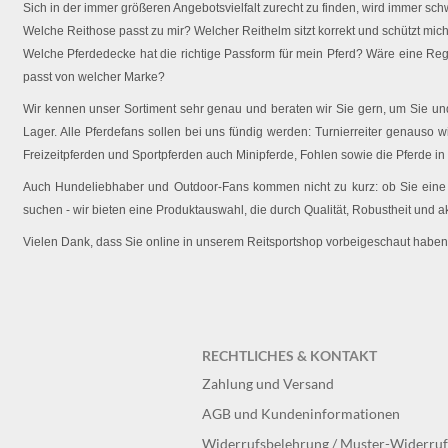
Sich in der immer größeren Angebotsvielfalt zurecht zu finden, wird immer schw
Welche Reithose passt zu mir? Welcher Reithelm sitzt korrekt und schützt mich 
Welche Pferdedecke hat die richtige Passform für mein Pferd? Wäre eine Reg
passt von welcher Marke?
Wir kennen unser Sortiment sehr genau und beraten wir Sie gern, um Sie und 
Lager. Alle Pferdefans sollen bei uns fündig werden: Turnierreiter genauso wi
Freizeitpferden und Sportpferden auch Minipferde, Fohlen sowie die Pferde in
Auch Hundeliebhaber und Outdoor-Fans kommen nicht zu kurz: ob Sie eine O
suchen - wir bieten eine Produktauswahl, die durch Qualität, Robustheit und a
Vielen Dank, dass Sie online in unserem Reitsportshop vorbeigeschaut haben
RECHTLICHES & KONTAKT
Zahlung und Versand
AGB und Kundeninformationen
Widerrufsbelehrung / Muster-Widerru