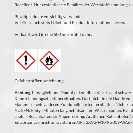
Repellent. Nur restentleerte Behälter der Wertstoffsammlung zu
Biozidprodukte vorsichtig verwenden.
Vor Gebrauch stets Etikett und Produktinformationen lesen.
Verkauft wird je eine 500 ml Sprühflasche.
Gefahrstoffkennzeichnung
Achtung.
Flüssigkeit und Dampf entzündbar. Verursacht schwere 
Kennzeichnungsetikett bereithalten. Darf nicht in die Hände vo
Flammen sowie anderen Zündquellenarten fernhalten. Nicht ra
AUGEN: Einige Minuten lang behutsam mit Wasser spülen. Event
spülen. Bei anhaltender Augenreizung: Ärztlichen Rat einholen/är
Entsorgungseinrichtung zuführen.UFI: 3XV3-H104-G009-WA6F