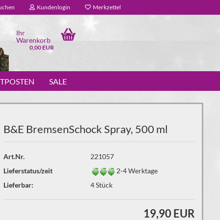
uchen
Kundenlogin
Merkzettel
Ihr
Warenkorb
0,00 EUR
STPOSTEN
SALE
B&E BremsenSchock Spray, 500 ml
Art.Nr.
221057
Lieferstatus/zeit
2-4 Werktage
Lieferbar:
4
Stück
19,90 EUR