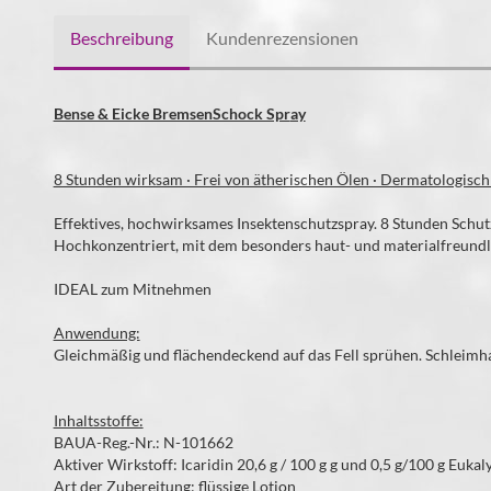
Beschreibung
Kundenrezensionen
Bense & Eicke BremsenSchock Spr
ay
8 Stunden wirksam · Frei von ätherischen Ölen · Dermatologisch 
Effektives, hochwirksames Insektenschutzspray. 8 Stunden Schut
Hochkonzentriert, mit dem besonders haut- und materialfreundli
IDEAL zum Mitnehmen
Anwendung:
Gleichmäßig und flächendeckend auf das Fell sprühen. Schleim
Inhaltsstoffe:
BAUA-Reg.-Nr.: N-101662
Aktiver Wirkstoff: Icaridin 20,6 g / 100 g g und 0,5 g/100 g Eukaly
Art der Zubereitung: flüssige Lotion