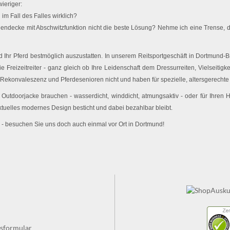
ieriger:
im Fall des Falles wirklich?
endecke mit Abschwitzfunktion nicht die beste Lösung? Nehme ich eine Trense, d
Ihr Pferd bestmöglich auszustatten. In unserem Reitsportgeschäft in Dortmund-Br
e Freizeitreiter - ganz gleich ob Ihre Leidenschaft dem Dressurreiten, Vielseitigk
 Rekonvaleszenz und Pferdesenioren nicht und haben für spezielle, altersgerechte 
utdoorjacke brauchen - wasserdicht, winddicht, atmungsaktiv - oder für Ihren
ktuelles modernes Design besticht und dabei bezahlbar bleibt.
 - besuchen Sie uns doch auch einmal vor Ort in Dortmund!
fsformular