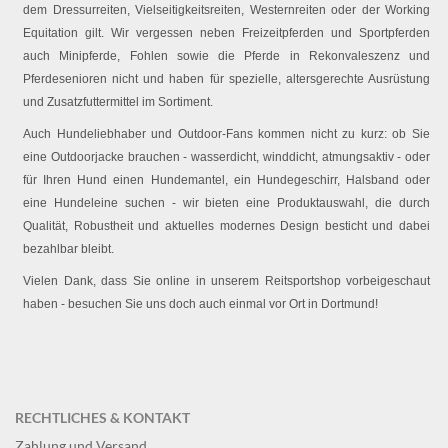
dem Dressurreiten, Vielseitigkeitsreiten, Westernreiten oder der Working
Equitation gilt. Wir vergessen neben Freizeitpferden und Sportpferden
auch Minipferde, Fohlen sowie die Pferde in Rekonvaleszenz und
Pferdesenioren nicht und haben für spezielle, altersgerechte Ausrüstung
und Zusatzfuttermittel im Sortiment.
Auch Hundeliebhaber und Outdoor-Fans kommen nicht zu kurz: ob Sie
eine Outdoorjacke brauchen - wasserdicht, winddicht, atmungsaktiv - oder
für Ihren Hund einen Hundemantel, ein Hundegeschirr, Halsband oder
eine Hundeleine suchen - wir bieten eine Produktauswahl, die durch
Qualität, Robustheit und aktuelles modernes Design besticht und dabei
bezahlbar bleibt.
Vielen Dank, dass Sie online in unserem Reitsportshop vorbeigeschaut
haben - besuchen Sie uns doch auch einmal vor Ort in Dortmund!
RECHTLICHES & KONTAKT
Zahlung und Versand