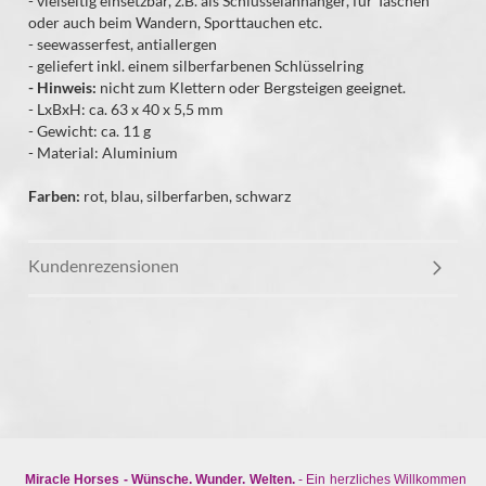
- vielseitig einsetzbar, z.B. als Schlüsselanhänger, für Taschen
oder auch beim Wandern, Sporttauchen etc.
- seewasserfest, antiallergen
- geliefert inkl. einem silberfarbenen Schlüsselring
- Hinweis:
nicht zum Klettern oder Bergsteigen geeignet.
- LxBxH: ca. 63 x 40 x 5,5 mm
- Gewicht: ca. 11 g
- Material: Aluminium
Farben:
rot, blau, silberfarben, schwarz
Kundenrezensionen
Miracle Horses - Wünsche. Wunder. Welten.
- Ein herzliches Willkommen