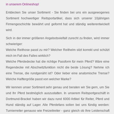
in unserem Onlineshop!
Entdecken Sie unser Sortiment - Sie finden bei uns ein ausgewogenes
Sortiment hochwertiger Reitsportartikel, dass sich unserer 10jährigen
Firmengeschichte bewährt und geformt hat und ständig weiterentwickelt
wird.
Sich in der immer größeren Angebotsvielfalt zurecht zu finden, wird immer
schwieriger:
Welche Reithose passt zu mir? Welcher Reithelm sitzt korrekt und schützt
mich im Fall des Falles wirklich?
Welche Pferdedecke hat die richtige Passform für mein Pferd? Wäre eine
Regendecke mit Abschwitzfunktion nicht die beste Lösung? Nehme ich
eine Trense, die rundgenäht ist? Oder lieber eine anatomische Trense?
Welche Halftergröße passt von welcher Marke?
Wir kennen unser Sortiment sehr genau und beraten wir Sie gern, um Sie
und Ihr Pferd bestmöglich auszustatten. In unserem Reitsportgeschäft in
Dortmund-Brackel haben wir dazu rund 6000 Artikel für Reiter, Pferd und
Hund ständig auf Lager. Alle Pferdefans sollen bei uns fündig werden:
Turnierreiter genauso wie Freizeitreiter - ganz gleich ob Ihre Leidenschaft